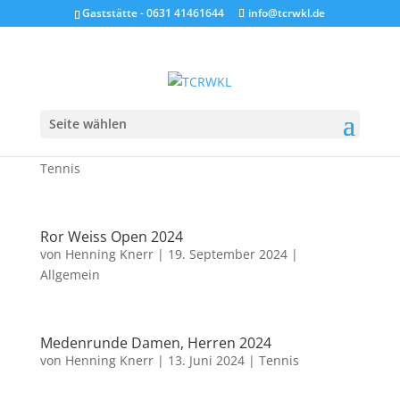
Gaststätte - 0631 41461644
info@tcrwkl.de
Seite wählen
100 Jahre TC Rot-Weiss Kaiserslautern
von
Henning Knerr
|
26. Januar 2025
|
Allgemein
,
Tennis
Ror Weiss Open 2024
von
Henning Knerr
|
19. September 2024
|
Allgemein
Medenrunde Damen, Herren 2024
von
Henning Knerr
|
13. Juni 2024
|
Tennis