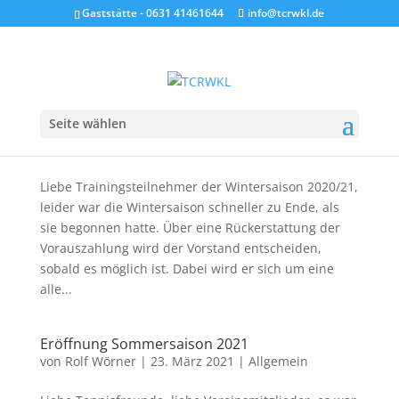
Gaststätte - 0631 41461644
info@tcrwkl.de
Seite wählen
Vereinstraining Winter 2020/21
von
Günter Hohenstein
|
27. März 2021
|
Allgemein
Liebe Trainingsteilnehmer der Wintersaison 2020/21,
leider war die Wintersaison schneller zu Ende, als
sie begonnen hatte. Über eine Rückerstattung der
Vorauszahlung wird der Vorstand entscheiden,
sobald es möglich ist. Dabei wird er sich um eine
alle...
Eröffnung Sommersaison 2021
von
Rolf Wörner
|
23. März 2021
|
Allgemein