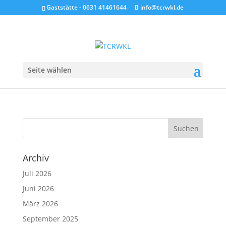
Gaststätte - 0631 41461644
info@tcrwkl.de
Seite wählen
Saisoneröffnung 01.Mai 2023 im TCRWKL
von
Günter Hohenstein
|
21. April 2023
|
Tennis
Archiv
Juli 2026
Juni 2026
März 2026
September 2025