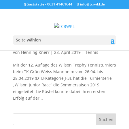
Gaststätte - 0631 41461644
info@tcrwkl.de
Seite wählen
Wilson Trophy Turnier des TK Grün Weiss
Mannheim
von
Henning Knerr
|
28. April 2019
|
Tennis
Mit der 12. Auflage des Wilson Trophy Tennisturniers
beim TK Grün Weiss Mannheim vom 26.04. bis
28.04.2019 (DTB-Kategorie J-3), hat die Turnierserie
„Wilson Junior Race“ die Sommersaison 2019
eingeleitet. Liv Röstel konnte dabei ihren ersten
Erfolg auf der...