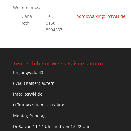
Weitere Infos:
Diana
Tel.
nordicwalking@tcrwkl.de
Roth
0160
8994657
Tennisclub Rot-Weiss Kaiserslautern
Im Jungwald 43
67663 Kaiserslautern
info@tcrwkl.de
Öffnungszeiten Gaststätte:
Montag Ruhetag
Di-Sa von 11-14 Uhr und von 17-22 Uhr