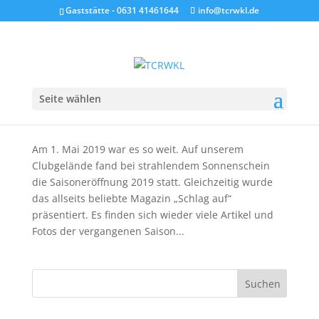
Gaststätte - 0631 41461644
info@tcrwkl.de
Seite wählen
Saisoneröffnung 2019
von
Günter Hohenstein
|
01. Mai 2019
|
Allgemein
Am 1. Mai 2019 war es so weit. Auf unserem
Clubgelände fand bei strahlendem Sonnenschein
die Saisoneröffnung 2019 statt. Gleichzeitig wurde
das allseits beliebte Magazin „Schlag auf“
präsentiert. Es finden sich wieder viele Artikel und
Fotos der vergangenen Saison...