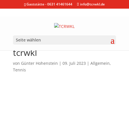
Gaststätte - 0631 41461644
info@tcrwkl.de
Seite wählen
Sommerfest 2023 im
tcrwkl
von
Günter Hohenstein
|
09. Juli 2023
|
Allgemein
,
Tennis