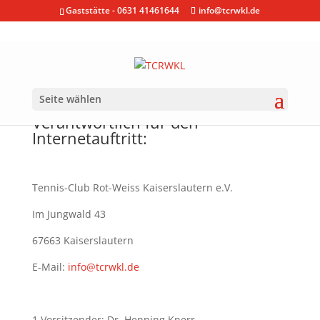
Gaststätte - 0631 41461644
info@tcrwkl.de
Seite wählen
Verantwortlich für den
Internetauftritt:
Tennis-Club Rot-Weiss Kaiserslautern e.V.
Im Jungwald 43
67663 Kaiserslautern
E-Mail:
info@tcrwkl.de
1.Vorsitzender: Dr. Henning Knerr