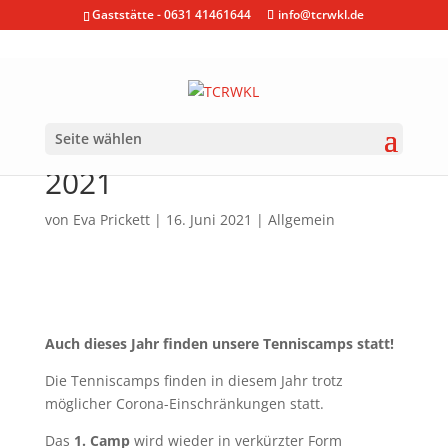
Gaststätte - 0631 41461644
info@tcrwkl.de
Seite wählen
Tenniscamp TCRWKL
2021
von
Eva Prickett
|
16. Juni 2021
|
Allgemein
Auch dieses Jahr finden unsere Tenniscamps statt!
Die Tenniscamps finden in diesem Jahr trotz
möglicher Corona-Einschränkungen statt.
Das
1. Camp
wird wieder in verkürzter Form